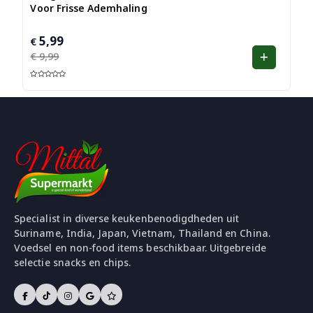
Voor Frisse Ademhaling
5,99
Oorspronkelijke
Huidige
€
prijs
prijs
€
9,99
was:
is:
€ 9,99.
€ 5,99.
G
e
w
a
ar
d
e
er
d
1.
0
0
ui
t
5
Specialist in diverse keukenbenodigdheden uit
Suriname, India, Japan, Vietnam, Thailand en China.
Voedsel en non-food items beschikbaar. Uitgebreide
selectie snacks en chips.