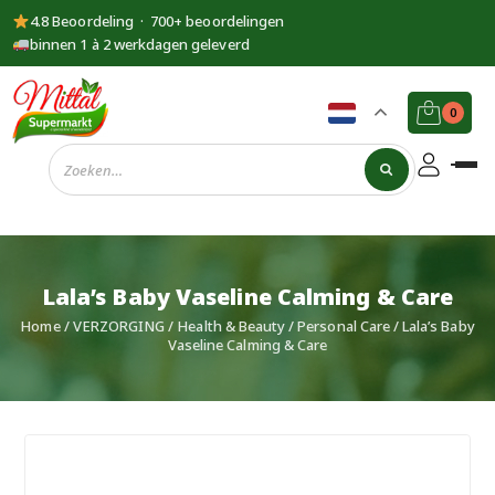
4.8 Beoordeling · 700+ beoordelingen
binnen 1 à 2 werkdagen geleverd
0
Supermarkt
Mittal
Lala’s Baby Vaseline Calming & Care
Home
/
VERZORGING
/
Health & Beauty
/
Personal Care
/ Lala’s Baby
Vaseline Calming & Care