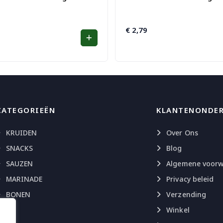
nkelijke
€
2,79
CATEGORIEËN
KLANTENONDE
KRUIDEN
Over Ons
SNACKS
Blog
SAUZEN
Algemene voor
MARINADE
Privacy beleid
BONEN
Verzending
Winkel