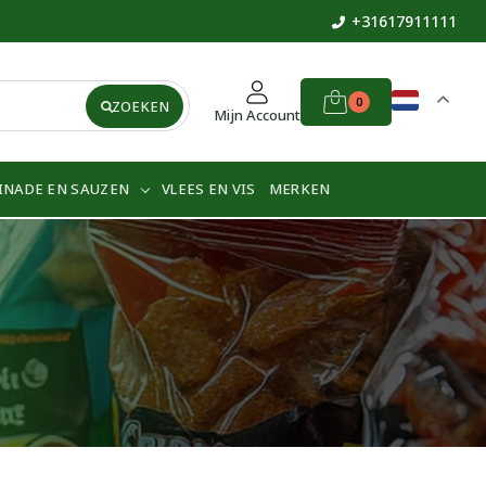
+31617911111
0
ZOEKEN
Mijn Account
INADE EN SAUZEN
VLEES EN VIS
MERKEN