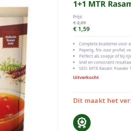
1+1 MTR Rasam
Prijs:
€
2,09
Oorspronkelijke
Huidige
€
1,59
prijs
prijs
was:
is:
Complete kruidemix voor a
€ 2,09.
€ 1,59.
Peperig, fris‑zuur profiel; 
Perfect als soepje of bij rijs
Snel en consistent resultaa
SEO: MTR Rasam Powder 1+
Uitverkocht
Dit maakt het ver