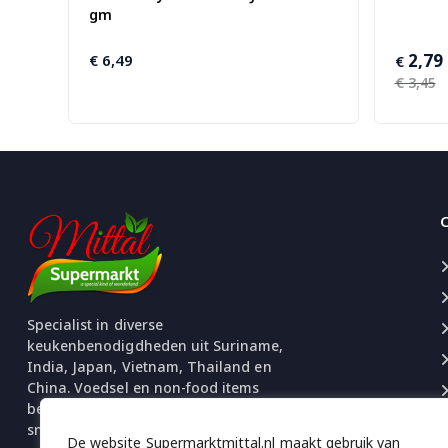
gm
2,79
€
6,49
Oorspro
Huidige
€
prijs
prijs
€
3,45
was:
is:
€ 3,45.
€ 2,79.
Specialist in diverse
keukenbenodigdheden uit Suriname,
India, Japan, Vietnam, Thailand en
China. Voedsel en non-food items
beschikbaar. Uitgebreide selectie
snacks en chips.
De website Supermarktmittal.nl maakt gebruik van