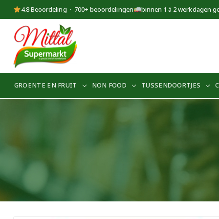
4.8 Beoordeling · 700+ beoordelingen
binnen 1 à 2 werkdagen g
Supermarkt
Mittal
GROENTE EN FRUIT
NON FOOD
TUSSENDOORTJES