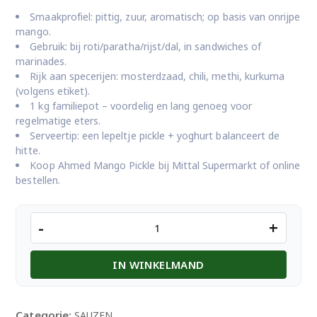
Smaakprofiel: pittig, zuur, aromatisch; op basis van onrijpe
mango.
Gebruik: bij roti/paratha/rijst/dal, in sandwiches of
marinades.
Rijk aan specerijen: mosterdzaad, chili, methi, kurkuma
(volgens etiket).
1 kg familiepot – voordelig en lang genoeg voor
regelmatige eters.
Serveertip: een lepeltje pickle + yoghurt balanceert de
hitte.
Koop Ahmed Mango Pickle bij Mittal Supermarkt of online
bestellen.
Ahmed
-
+
Mango
Pickle
IN WINKELMAND
1kg
aantal
Categorie:
SAUZEN