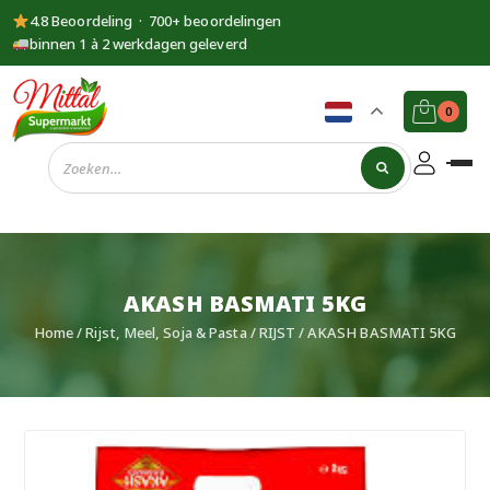
4.8 Beoordeling · 700+ beoordelingen
binnen 1 à 2 werkdagen geleverd
0
Supermarkt
Mittal
AKASH BASMATI 5KG
Home
/
Rijst, Meel, Soja & Pasta
/
RIJST
/ AKASH BASMATI 5KG