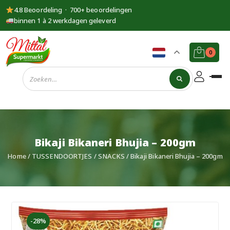
4.8 Beoordeling · 700+ beoordelingen
binnen 1 à 2 werkdagen geleverd
0
Supermarkt
Mittal
Bikaji Bikaneri Bhujia – 200gm
Home
/
TUSSENDOORTJES
/
SNACKS
/ Bikaji Bikaneri Bhujia – 200gm
-28%