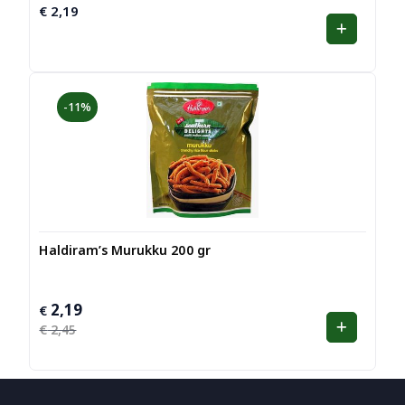
€
2,19
-11%
Haldiram’s Murukku 200 gr
2,19
Oorspronkelijke
Huidige
€
prijs
prijs
€
2,45
was:
is:
€ 2,45.
€ 2,19.