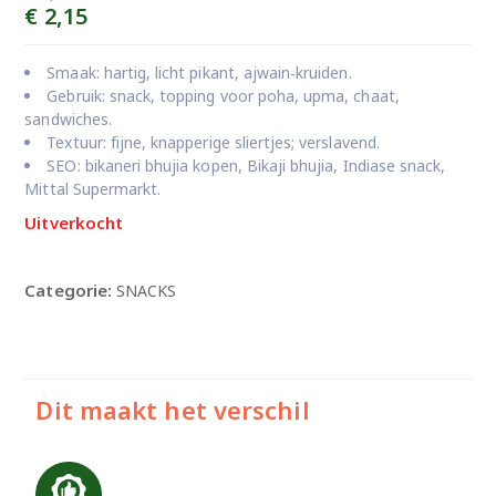
Oorspronkelijke
Huidige
€
2,15
prijs
prijs
was:
is:
Smaak: hartig, licht pikant, ajwain‑kruiden.
€ 2,99.
€ 2,15.
Gebruik: snack, topping voor poha, upma, chaat,
sandwiches.
Textuur: fijne, knapperige sliertjes; verslavend.
SEO: bikaneri bhujia kopen, Bikaji bhujia, Indiase snack,
Mittal Supermarkt.
Uitverkocht
Categorie:
SNACKS
Dit maakt het verschil