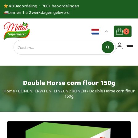
4.8 Beoordeling · 700+ beoordelingen
binnen 1 à 2 werkdagen geleverd
0
Supermarkt
Mittal
Double Horse corn flour 150g
Home
/
BONEN, ERWTEN, LINZEN
/
BONEN
/ Double Horse corn flour
150g