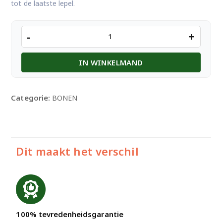
tot de laatste lepel.
Double
-
+
Horse
corn
IN WINKELMAND
flour
150g
aantal
Categorie:
BONEN
Dit maakt het verschil
100% tevredenheidsgarantie