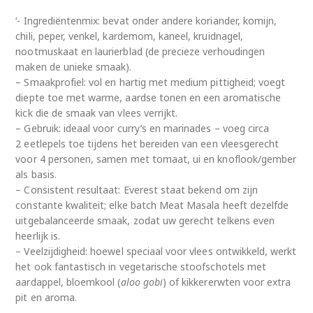
‘- Ingrediëntenmix: bevat onder andere koriander, komijn,
chili, peper, venkel, kardemom, kaneel, kruidnagel,
nootmuskaat en laurierblad (de precieze verhoudingen
maken de unieke smaak).
– Smaakprofiel: vol en hartig met medium pittigheid; voegt
diepte toe met warme, aardse tonen en een aromatische
kick die de smaak van vlees verrijkt.
– Gebruik: ideaal voor curry’s en marinades – voeg circa
2 eetlepels toe tijdens het bereiden van een vleesgerecht
voor 4 personen, samen met tomaat, ui en knoflook/gember
als basis.
– Consistent resultaat: Everest staat bekend om zijn
constante kwaliteit; elke batch Meat Masala heeft dezelfde
uitgebalanceerde smaak, zodat uw gerecht telkens even
heerlijk is.
– Veelzijdigheid: hoewel speciaal voor vlees ontwikkeld, werkt
het ook fantastisch in vegetarische stoofschotels met
aardappel, bloemkool (
aloo gobi
) of kikkererwten voor extra
pit en aroma.