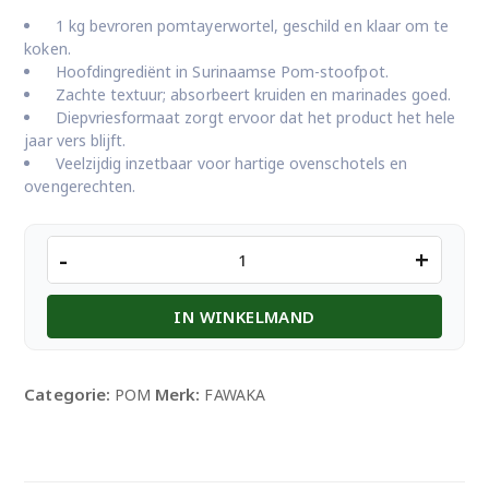
1 kg bevroren pomtayerwortel, geschild en klaar om te
koken.
Hoofdingrediënt in Surinaamse Pom-stoofpot.
Zachte textuur; absorbeert kruiden en marinades goed.
Diepvriesformaat zorgt ervoor dat het product het hele
jaar vers blijft.
Veelzijdig inzetbaar voor hartige ovenschotels en
ovengerechten.
FAWAKA
-
+
POMTAYER
1KG
IN WINKELMAND
aantal
Categorie:
Merk:
POM
FAWAKA