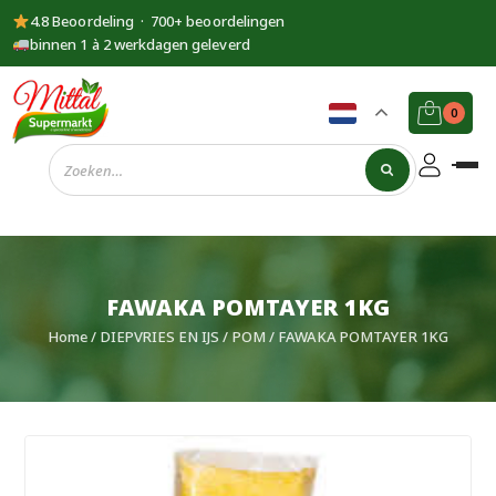
4.8 Beoordeling · 700+ beoordelingen
binnen 1 à 2 werkdagen geleverd
0
Supermarkt
Mittal
FAWAKA POMTAYER 1KG
Home
/
DIEPVRIES EN IJS
/
POM
/ FAWAKA POMTAYER 1KG