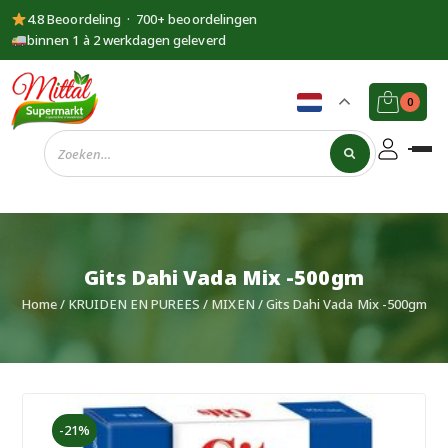
4.8 Beoordeling · 700+ beoordelingen
binnen 1 à 2 werkdagen geleverd
0
Supermarkt
Mittal
Gits Dahi Vada Mix -500gm
Home
/
KRUIDEN EN PUREES
/
MIXEN
/ Gits Dahi Vada Mix -500gm
-21%