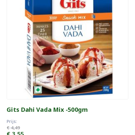
Gits Dahi Vada Mix -500gm
Prijs:
€
4,49
Oorspronkelijke
Huidige
€
3,55