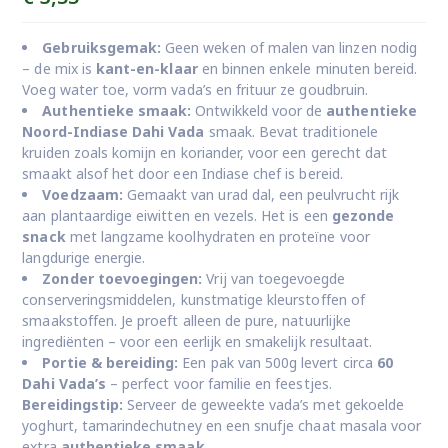
prijs
prijs
was:
is:
Gebruiksgemak:
Geen weken of malen van linzen nodig
€ 4,49.
€ 3,55.
– de mix is
kant-en-klaar
en binnen enkele minuten bereid.
Voeg water toe, vorm vada’s en frituur ze goudbruin.
Authentieke smaak:
Ontwikkeld voor de
authentieke
Noord-Indiase Dahi Vada
smaak. Bevat traditionele
kruiden zoals komijn en koriander, voor een gerecht dat
smaakt alsof het door een Indiase chef is bereid.
Voedzaam:
Gemaakt van urad dal, een peulvrucht rijk
aan plantaardige eiwitten en vezels. Het is een
gezonde
snack
met langzame koolhydraten en proteïne voor
langdurige energie.
Zonder toevoegingen:
Vrij van toegevoegde
conserveringsmiddelen, kunstmatige kleurstoffen of
smaakstoffen. Je proeft alleen de pure, natuurlijke
ingrediënten – voor een eerlijk en smakelijk resultaat.
Portie & bereiding:
Een pak van 500g levert circa
60
Dahi Vada’s
– perfect voor familie en feestjes.
Bereidingstip:
Serveer de geweekte vada’s met gekoelde
yoghurt, tamarindechutney en een snufje chaat masala voor
extra
authentieke smaak
.