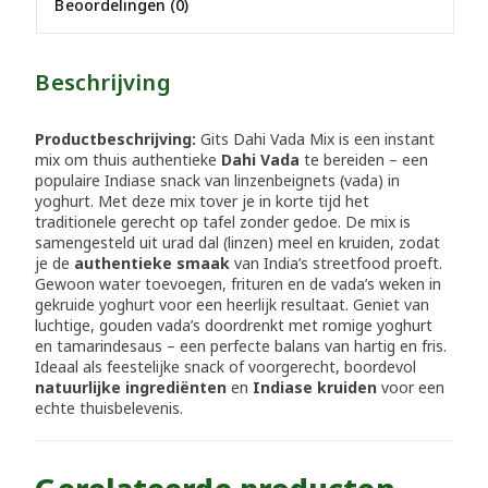
Beoordelingen (0)
Beschrijving
Productbeschrijving:
Gits Dahi Vada Mix is een instant
mix om thuis authentieke
Dahi Vada
te bereiden – een
populaire Indiase snack van linzenbeignets (vada) in
yoghurt. Met deze mix tover je in korte tijd het
traditionele gerecht op tafel zonder gedoe. De mix is
samengesteld uit urad dal (linzen) meel en kruiden, zodat
je de
authentieke smaak
van India’s streetfood proeft.
Gewoon water toevoegen, frituren en de vada’s weken in
gekruide yoghurt voor een heerlijk resultaat. Geniet van
luchtige, gouden vada’s doordrenkt met romige yoghurt
en tamarindesaus – een perfecte balans van hartig en fris.
Ideaal als feestelijke snack of voorgerecht, boordevol
natuurlijke ingrediënten
en
Indiase kruiden
voor een
echte thuisbelevenis.