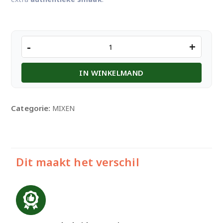
Gits
-
+
Dahi
Vada
IN WINKELMAND
Mix
-500gm
aantal
Categorie:
MIXEN
Dit maakt het verschil