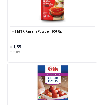
1+1 MTR Rasam Powder 100 Gr.
1,59
Oorspronkelijke
Huidige
€
prijs
prijs
€
2,09
was:
is:
€ 2,09.
€ 1,59.