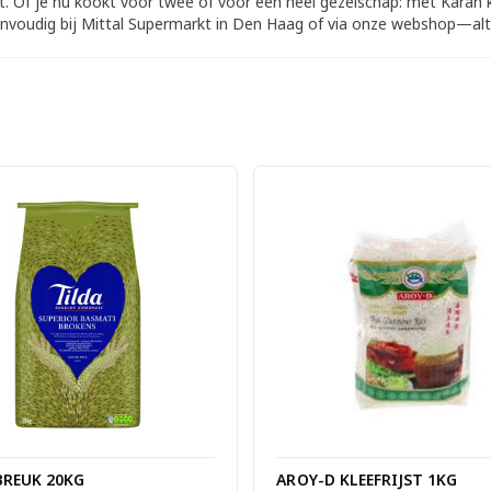
. Of je nu kookt voor twee of voor een heel gezelschap: met Karan kie
e eenvoudig bij Mittal Supermarkt in Den Haag of via onze webshop—alt
BREUK 20KG
AROY-D KLEEFRIJST 1KG