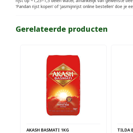
rijst op ~1,25–1,5 delen water, afhankelijk van gewenste beet
‘Pandan rijst kopen’ of ‘jasmijnrijst online bestellen’ doe j
Gerelateerde producten
AKASH BASMATI 1KG
TILDA 