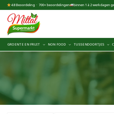
4.8 Beoordeling · 700+ beoordelingen
binnen 1 à 2 werkdagen g
Supermarkt
Mittal
GROENTE EN FRUIT
NON FOOD
TUSSENDOORTJES