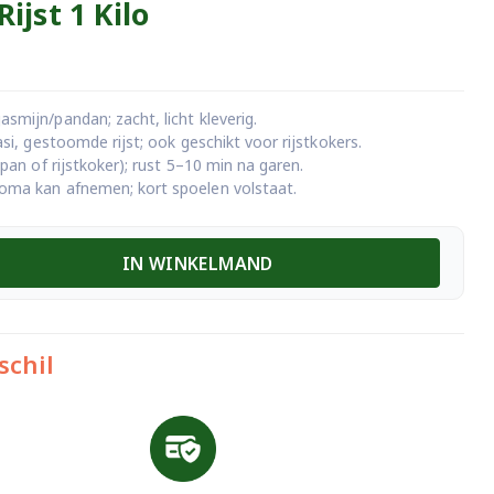
ijst 1 Kilo
smijn/pandan; zacht, licht kleverig.
asi, gestoomde rijst; ook geschikt voor rijstkokers.
(pan of rijstkoker); rust 5–10 min na garen.
roma kan afnemen; kort spoelen volstaat.
IN WINKELMAND
schil