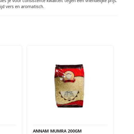
s je voor consistente kwaliteit tegen een vriendelijke prijs.
ijd vers en aromatisch.
ANNAM MUMRA 200GM