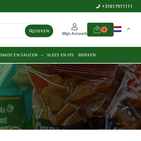
+31617911111
0
ZOEKEN
Mijn Account
INADE EN SAUZEN
VLEES EN VIS
MERKEN