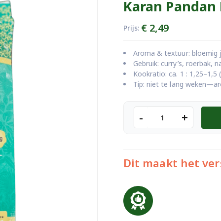
Karan Pandan R
€
2,49
Prijs:
Aroma & textuur: bloemig ja
Gebruik: curry’s, roerbak, n
Kookratio: ca. 1 : 1,25–1,5 
Tip: niet te lang weken—a
Karan
-
+
Pandan
Rijst
1
Kilo
Dit maakt het ver
aantal