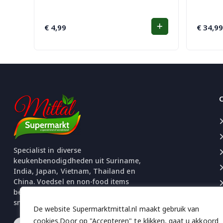
€
4,99
€
34,99
Specialist in diverse
keukenbenodigdheden uit Suriname,
India, Japan, Vietnam, Thailand en
China. Voedsel en non-food items
beschikbaar. Uitgebreide selectie
snacks en chips.
De website Supermarktmittal.nl maakt gebruik van
cookies.Door op "Accepteren" te klikken, gaat u akkoord