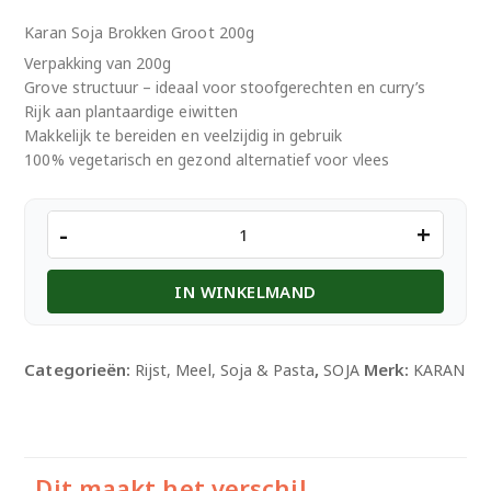
Karan Soja Brokken Groot 200g
Verpakking van 200g
Grove structuur – ideaal voor stoofgerechten en curry’s
Rijk aan plantaardige eiwitten
Makkelijk te bereiden en veelzijdig in gebruik
100% vegetarisch en gezond alternatief voor vlees
Karan
-
+
Soja
Brokken
IN WINKELMAND
Groot
200g
aantal
Categorieën:
,
Merk:
Rijst, Meel, Soja & Pasta
SOJA
KARAN
Dit maakt het verschil