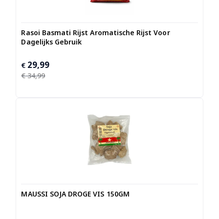
Rasoi Basmati Rijst Aromatische Rijst Voor
Dagelijks Gebruik
29,99
Oorspronkelijke
Huidige
€
prijs
prijs
€
34,99
was:
is:
€ 34,99.
€ 29,99.
MAUSSI SOJA DROGE VIS 150GM