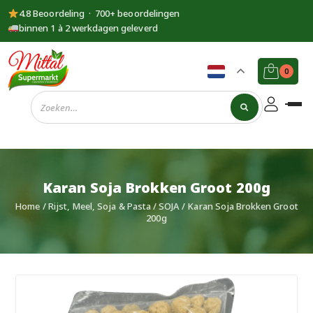
4.8 Beoordeling · 700+ beoordelingen
binnen 1 à 2 werkdagen geleverd
0
Supermarkt
Mittal
Karan Soja Brokken Groot 200g
Home
/
Rijst, Meel, Soja & Pasta
/
SOJA
/ Karan Soja Brokken Groot
200g