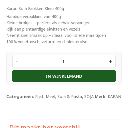
Karan Soja Brokken Klein 400g
Handige verpakking van 400g
Kleine brokjes – perfect als gehaktvervanger
Rijk aan plantaardige eiwitten en vezels
Neemt snel smaak op – ideaal voor snelle maaltijden
100% vegetarisch, vetarm en cholesterolvrij
Karan
-
+
Soja
Brokken
IN WINKELMAND
Klein
400g
aantal
Categorieën:
,
Merk:
Rijst, Meel, Soja & Pasta
SOJA
KARAN
Dit maakt het verschil