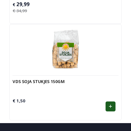
29,99
Oorspronkelijke
Huidige
€
prijs
prijs
€
34,99
was:
is:
€ 34,99.
€ 29,99.
VDS SOJA STUKJES 150GM
€
1,50