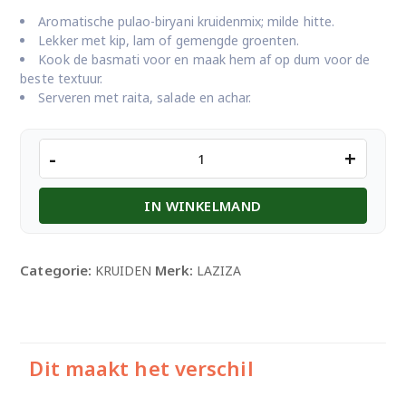
Aromatische pulao-biryani kruidenmix; milde hitte.
Lekker met kip, lam of gemengde groenten.
Kook de basmati voor en maak hem af op dum voor de
beste textuur.
Serveren met raita, salade en achar.
LAZIZA
-
+
PULAO
BIRYANI
IN WINKELMAND
100GM
aantal
Categorie:
Merk:
KRUIDEN
LAZIZA
Dit maakt het verschil