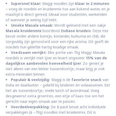
Supersnel klaar:
Maggi noodles zijn
klaar in 2 minuten
– voeg de noedels en kruidenmix toe aan kokend water, en je
maaltijd is direct gereed. Ideaal voor studenten, werkenden
of wanneer je weinig tijd hebt.
Unieke Masala smaak:
Wordt geleverd met een zakje
Masala kruidenmix
boordevol
Indiase kruiden
. Deze mix
bevat onder andere komijn, koriander, kurkuma en chili, die
zorgvuldig zijn geroosterd voor een rijke aroma. Dit geeft de
noedels hun geliefde hartig-kruidige smaak.
Voedzaam verrijkt:
Elke portie van 70g Maggi Masala
noedels is verrijkt met ijzer en levert ongeveer
15% van de
dagelijkse aanbevolen hoeveelheid ijzer
. Zo geniet je
niet alleen van een lekker tussendoortje, maar krijg je ook
extra mineralen binnen.
Populair & veelzijdig:
Maggi is de
favoriete snack
van
India en daarbuiten – geliefd bij kinderen én volwassenen. Eet
het als tussendoortje, snelle lunch of avondmaal. Voeg
desgewenst extra groenten, een eitje of kaas toe om het
gerecht naar eigen smaak aan te passen.
Voordeelverpakking:
De 8-pack bevat acht individuele
verpakkingen (à ~70g) noodles met kruidenmix. Dit is