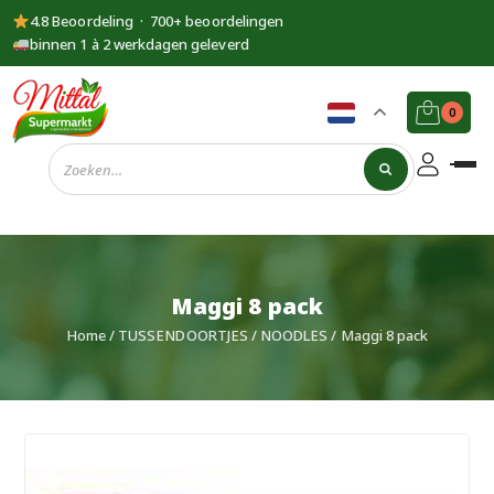
4.8 Beoordeling · 700+ beoordelingen
binnen 1 à 2 werkdagen geleverd
0
Supermarkt
Mittal
Maggi 8 pack
Home
/
TUSSENDOORTJES
/
NOODLES
/ Maggi 8 pack