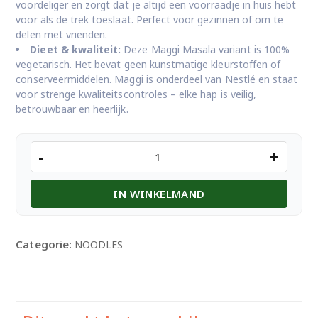
voordeliger en zorgt dat je altijd een voorraadje in huis hebt
voor als de trek toeslaat. Perfect voor gezinnen of om te
delen met vrienden.
Dieet & kwaliteit:
Deze Maggi Masala variant is 100%
vegetarisch. Het bevat geen kunstmatige kleurstoffen of
conserveermiddelen. Maggi is onderdeel van Nestlé en staat
voor strenge kwaliteitscontroles – elke hap is veilig,
betrouwbaar en heerlijk.
Maggi
-
+
8
pack
IN WINKELMAND
aantal
Categorie:
NOODLES