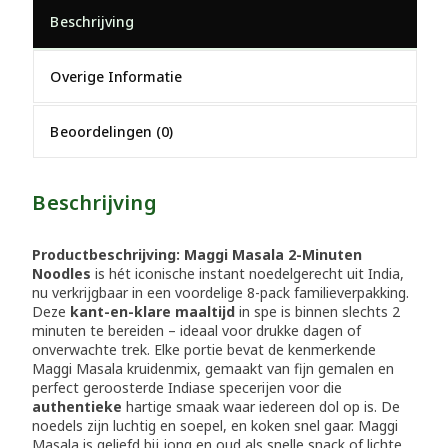
Beschrijving
Overige Informatie
Beoordelingen (0)
Beschrijving
Productbeschrijving:
Maggi Masala 2-Minuten
Noodles
is hét iconische instant noedelgerecht uit India,
nu verkrijgbaar in een voordelige 8-pack familieverpakking.
Deze
kant-en-klare maaltijd
in spe is binnen slechts 2
minuten te bereiden – ideaal voor drukke dagen of
onverwachte trek. Elke portie bevat de kenmerkende
Maggi Masala kruidenmix, gemaakt van fijn gemalen en
perfect geroosterde Indiase specerijen voor die
authentieke
hartige smaak waar iedereen dol op is. De
noedels zijn luchtig en soepel, en koken snel gaar. Maggi
Masala is geliefd bij jong en oud als snelle snack of lichte