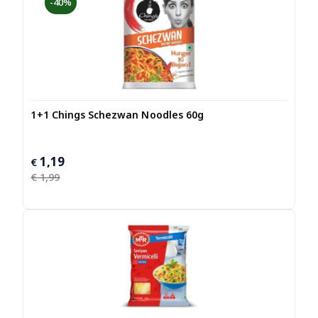
-40%
1+1 Chings Schezwan Noodles 60g
1,19
Oorspronkelijke
Huidige
€
prijs
prijs
€
1,99
was:
is:
€ 1,99.
€ 1,19.