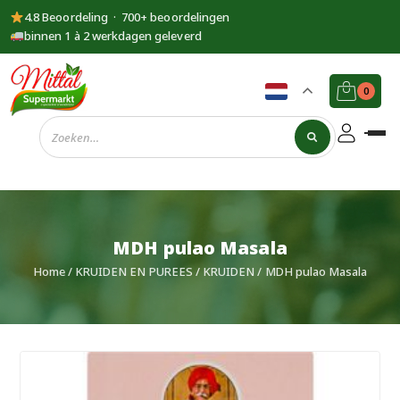
4.8 Beoordeling · 700+ beoordelingen
binnen 1 à 2 werkdagen geleverd
0
Supermarkt
Mittal
MDH pulao Masala
Home
/
KRUIDEN EN PUREES
/
KRUIDEN
/ MDH pulao Masala