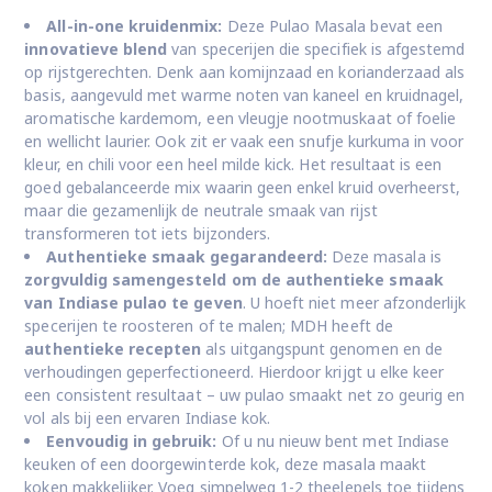
All-in-one kruidenmix:
Deze Pulao Masala bevat een
innovatieve blend
van specerijen die specifiek is afgestemd
op rijstgerechten. Denk aan komijnzaad en korianderzaad als
basis, aangevuld met warme noten van kaneel en kruidnagel,
aromatische kardemom, een vleugje nootmuskaat of foelie
en wellicht laurier. Ook zit er vaak een snufje kurkuma in voor
kleur, en chili voor een heel milde kick. Het resultaat is een
goed gebalanceerde mix waarin geen enkel kruid overheerst,
maar die gezamenlijk de neutrale smaak van rijst
transformeren tot iets bijzonders.
Authentieke smaak gegarandeerd:
Deze masala is
zorgvuldig samengesteld om de authentieke smaak
van Indiase pulao te geven
. U hoeft niet meer afzonderlijk
specerijen te roosteren of te malen; MDH heeft de
authentieke recepten
als uitgangspunt genomen en de
verhoudingen geperfectioneerd. Hierdoor krijgt u elke keer
een consistent resultaat – uw pulao smaakt net zo geurig en
vol als bij een ervaren Indiase kok.
Eenvoudig in gebruik:
Of u nu nieuw bent met Indiase
keuken of een doorgewinterde kok, deze masala maakt
koken makkelijker. Voeg simpelweg 1-2 theelepels toe tijdens