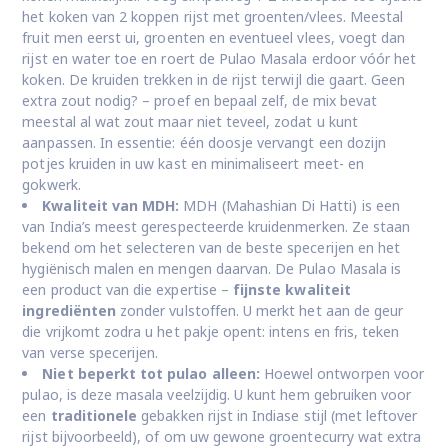
het koken van 2 koppen rijst met groenten/vlees. Meestal
fruit men eerst ui, groenten en eventueel vlees, voegt dan
rijst en water toe en roert de Pulao Masala erdoor vóór het
koken. De kruiden trekken in de rijst terwijl die gaart. Geen
extra zout nodig? – proef en bepaal zelf, de mix bevat
meestal al wat zout maar niet teveel, zodat u kunt
aanpassen. In essentie: één doosje vervangt een dozijn
potjes kruiden in uw kast en minimaliseert meet- en
gokwerk.
Kwaliteit van MDH:
MDH (Mahashian Di Hatti) is een
van India’s meest gerespecteerde kruidenmerken. Ze staan
bekend om het selecteren van de beste specerijen en het
hygiënisch malen en mengen daarvan. De Pulao Masala is
een product van die expertise –
fijnste kwaliteit
ingrediënten
zonder vulstoffen. U merkt het aan de geur
die vrijkomt zodra u het pakje opent: intens en fris, teken
van verse specerijen.
Niet beperkt tot pulao alleen:
Hoewel ontworpen voor
pulao, is deze masala veelzijdig. U kunt hem gebruiken voor
een
traditionele
gebakken rijst in Indiase stijl (met leftover
rijst bijvoorbeeld), of om uw gewone groentecurry wat extra