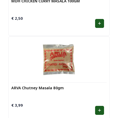
MDH CHICKEN CURRY MASALA 100GM
€
2,50
ARVA Chutney Masala 80gm
€
3,99