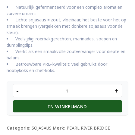
Natuurlijk gefermenteerd voor een complex aroma en
zuivere umami.
Lichte sojasaus = zout, vloeibaar; het beste voor het op
smaak brengen (vergeleken met donkere sojasaus voor de
kleur).
Veelzijdig: roerbakgerechten, marinades, soepen en
dumplingdips.
Werkt als een smaakvolle zoutvervanger voor diepte en
balans.
Betrouwbare PRB-kwaliteit; veel gebruikt door
hobbykoks en chef-koks.
PRB
-
+
LIGHT
SOY
IN WINKELMAND
SAUCE
500ML
aantal
Categorie:
Merk:
SOJASAUS
PEARL RIVER BRIDGE