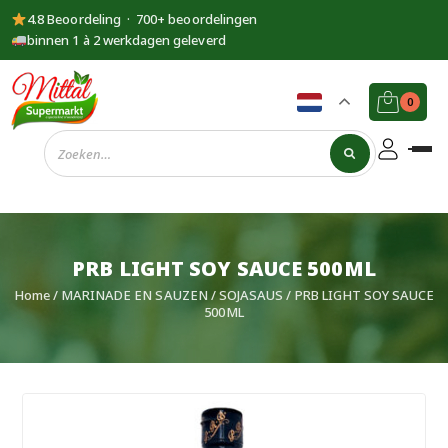
4.8 Beoordeling · 700+ beoordelingen
binnen 1 à 2 werkdagen geleverd
0
Supermarkt
Mittal
PRB LIGHT SOY SAUCE 500ML
Home
/
MARINADE EN SAUZEN
/
SOJASAUS
/ PRB LIGHT SOY SAUCE
500ML