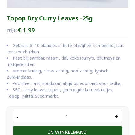
Topop Dry Curry Leaves -25g
€
1,99
Prijs:
Gebruik: 6–10 blaadjes in hete olie/ghee ‘tempering’; laat
kort meebakken.
Past bij: sambar, rasam, dal, kokoscurry’s, chutneys en
rijstgerechten.
Aroma: kruidig, citrus‑achtig, nootachtig; typisch
Zuid‑Indiaas.
Voordeel: lang houdbaar, altijd op voorraad voor tadka.
SEO: curry leaves kopen, gedroogde kerrieblaadjes,
Topop, Mittal Supermarkt.
Topop
-
+
Dry
Curry
IN WINKELMAND
Leaves