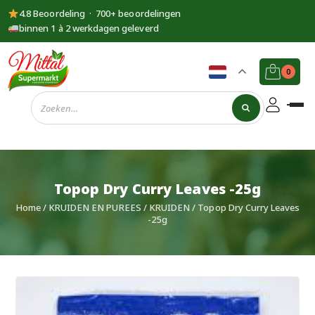
4.8 Beoordeling · 700+ beoordelingen
binnen 1 à 2 werkdagen geleverd
0
Supermarkt
Mittal
Topop Dry Curry Leaves -25g
Home
/
KRUIDEN EN PUREES
/
KRUIDEN
/ Topop Dry Curry Leaves
-25g