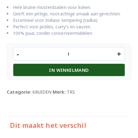
Hele bruine mosterdzaden voor koken.
Geeft een pittige, nootachtige smaak aan gerechten.
Essentieel voor Indiase tempering (tadka).
Perfect voor pickles, curry’s en sauzen.
100% puur, zonder conserveermiddelen.
TRS
-
+
BROWN
MUSTARD
IN WINKELMAND
SEEDS
400GM
aantal
Categorie:
Merk:
KRUIDEN
TRS
Dit maakt het verschil