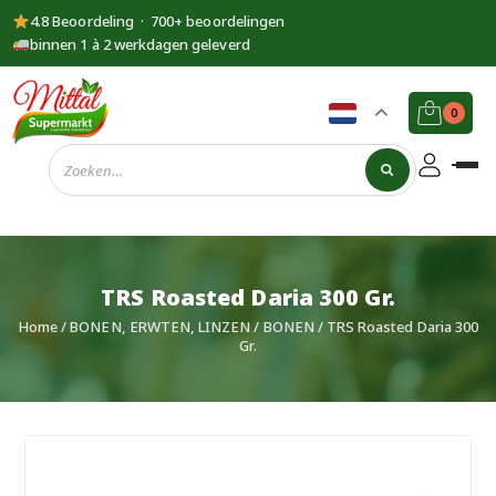
4.8 Beoordeling · 700+ beoordelingen
binnen 1 à 2 werkdagen geleverd
0
Supermarkt
Mittal
TRS Roasted Daria 300 Gr.
Home
/
BONEN, ERWTEN, LINZEN
/
BONEN
/ TRS Roasted Daria 300
Gr.