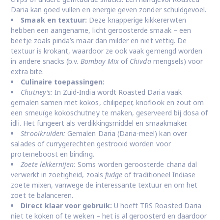
Daria kan goed vullen en energie geven zonder schuldgevoel.
Smaak en textuur:
Deze knapperige kikkererwten
hebben een aangename, licht geroosterde smaak – een
beetje zoals pinda’s maar dan milder en niet vettig. De
textuur is krokant, waardoor ze ook vaak gemengd worden
in andere snacks (b.v.
Bombay Mix
of
Chivda
mengsels) voor
extra bite.
Culinaire toepassingen:
Chutney’s:
In Zuid-India wordt Roasted Daria vaak
gemalen samen met kokos, chilipeper, knoflook en zout om
een smeuïge kokoschutney te maken, geserveerd bij dosa of
idli. Het fungeert als verdikkingsmiddel en smaakmaker.
Strooikruiden:
Gemalen Daria (Daria-meel) kan over
salades of currygerechten gestrooid worden voor
proteïneboost en binding.
Zoete lekkernijen:
Soms worden geroosterde chana dal
verwerkt in zoetigheid, zoals
fudge
of traditioneel Indiase
zoete mixen, vanwege de interessante textuur en om het
zoet te balanceren.
Direct klaar voor gebruik:
U hoeft TRS Roasted Daria
niet te koken of te weken – het is al geroosterd en daardoor