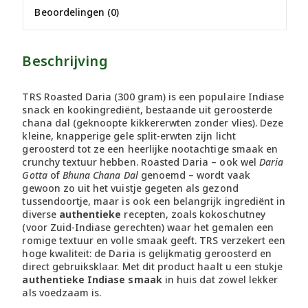
Beoordelingen (0)
Beschrijving
TRS Roasted Daria
(300 gram) is een populaire Indiase
snack en kookingrediënt, bestaande uit geroosterde
chana dal (geknoopte kikkererwten zonder vlies). Deze
kleine, knapperige gele split-erwten zijn licht
geroosterd tot ze een heerlijke nootachtige smaak en
crunchy textuur hebben. Roasted Daria – ook wel
Daria
Gotta
of
Bhuna Chana Dal
genoemd – wordt vaak
gewoon zo uit het vuistje gegeten als gezond
tussendoortje, maar is ook een belangrijk ingrediënt in
diverse
authentieke
recepten, zoals kokoschutney
(voor Zuid-Indiase gerechten) waar het gemalen een
romige textuur en volle smaak geeft. TRS verzekert een
hoge kwaliteit: de Daria is gelijkmatig geroosterd en
direct gebruiksklaar. Met dit product haalt u een stukje
authentieke Indiase smaak
in huis dat zowel lekker
als voedzaam is.