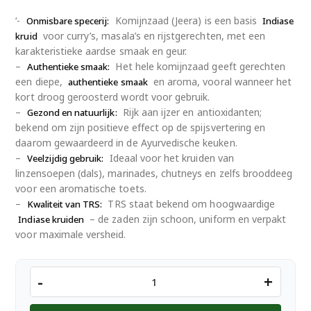
‘-
Komijnzaad (Jeera) is een basis
Onmisbare specerij:
Indiase
voor curry’s, masala’s en rijstgerechten, met een
kruid
karakteristieke aardse smaak en geur.
–
Het hele komijnzaad geeft gerechten
Authentieke smaak:
een diepe,
en aroma, vooral wanneer het
authentieke smaak
kort droog geroosterd wordt voor gebruik.
–
Rijk aan ijzer en antioxidanten;
Gezond en natuurlijk:
bekend om zijn positieve effect op de spijsvertering en
daarom gewaardeerd in de Ayurvedische keuken.
–
Ideaal voor het kruiden van
Veelzijdig gebruik:
linzensoepen (dals), marinades, chutneys en zelfs brooddeeg
voor een aromatische toets.
–
TRS staat bekend om hoogwaardige
Kwaliteit van TRS:
– de zaden zijn schoon, uniform en verpakt
Indiase kruiden
voor maximale versheid.
TRS
-
+
Whole
Jeera