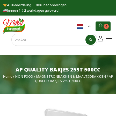
4.8 Beoordeling · 700+ beoordelingen
binnen 1 à 2 werkdagen geleverd
0
Supermarkt
Mittal
AP QUALITY BAKJES 25ST 500CC
Home
/
NON FOOD
/
MAGNETRONBAKKEN & MAALTIJDBAKKEN
/ AP
QUALITY BAKJES 25ST 500CC