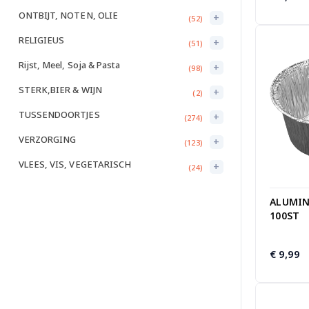
ONTBIJT, NOTEN, OLIE
+
(52)
RELIGIEUS
+
(51)
Rijst, Meel, Soja & Pasta
+
(98)
STERK,BIER & WIJN
+
(2)
TUSSENDOORTJES
+
(274)
VERZORGING
+
(123)
VLEES, VIS, VEGETARISCH
+
(24)
ALUMIN
100ST
€
9,99