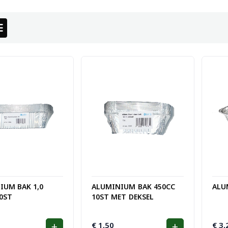
IUM BAK 1,0
ALUMINIUM BAK 450CC
ALU
0ST
10ST MET DEKSEL
€
1,50
€
3,