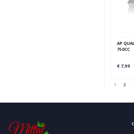
AP QUAL
750CC
€
7,99
1
2