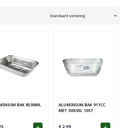
MINIUM BAK 8500ML
ALUMINIUM BAK 911CC
MET DEKSEL 10ST
25
€
2,99