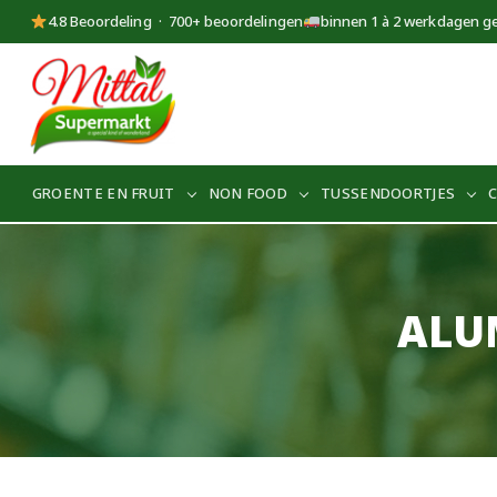
4.8 Beoordeling · 700+ beoordelingen
binnen 1 à 2 werkdagen g
Supermarkt
Mittal
GROENTE EN FRUIT
NON FOOD
TUSSENDOORTJES
ALUM