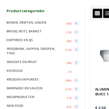
Productcategorieën
BONEN, ERWTEN, LINZEN
+
(89)
BROOD, ROTI, BANKET
+
(76)
DIEPVRIES EN IJS
+
(88)
FRISDRANK, SAPPEN, SIROPEN,
+
(123)
THEE
GROENTE EN FRUIT
+
(98)
KOOKOLIE
(1)
KRUIDEN EN PUREES
+
(386)
MARINADE EN SAUZEN
+
ALUMIN
(132)
850CC 1
MELKPRODUCTEN
+
(13)
NON FOOD
+
(52)
€
2,50