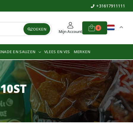
+31617911111
0
ZOEKEN
Mijn Account
INADE EN SAUZEN
VLEES EN VIS
MERKEN
 10ST