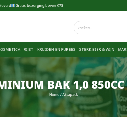
eleverd
Gratis bezorging boven €75
COSMETICA
RIJST
KRUIDEN EN PUREES
STERK,BIER & WIJN
MAR
INIUM BAK 1,0 850CC
Home
/ Attapack