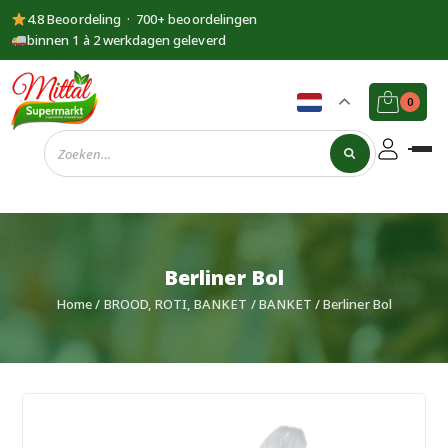
4.8 Beoordeling · 700+ beoordelingen
binnen 1 à 2 werkdagen geleverd
0
Supermarkt
Mittal
Berliner Bol
Home
/
BROOD, ROTI, BANKET
/
BANKET
/ Berliner Bol