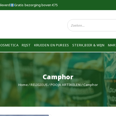
eleverd
Gratis bezorging boven €75
COSMETICA
RIJST
KRUIDEN EN PUREES
STERK,BIER & WIJN
MAR
Camphor
Home
/
RELIGIEUS
/
POOJA ARTIKELEN
/ Camphor