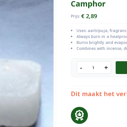
Camphor
€
2,89
Prijs:
Uses: aarti/puja, fragranc
Always burn in a heatproo
Burns brightly and evapora
Combines with incense, diy
Camphor
-
+
aantal
Dit maakt het ver