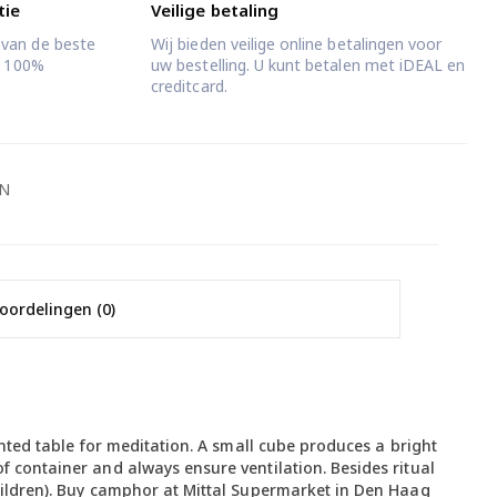
tie
Veilige betaling
 van de beste
Wij bieden veilige online betalingen voor
jd 100%
uw bestelling. U kunt betalen met iDEAL en
creditcard.
EN
oordelingen (0)
ented table for meditation. A small cube produces a bright
f container and always ensure ventilation. Besides ritual
children). Buy camphor at Mittal Supermarket in Den Haag