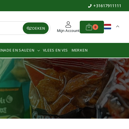
+31617911111
0
ZOEKEN
Mijn Account
INADE EN SAUZEN
VLEES EN VIS
MERKEN