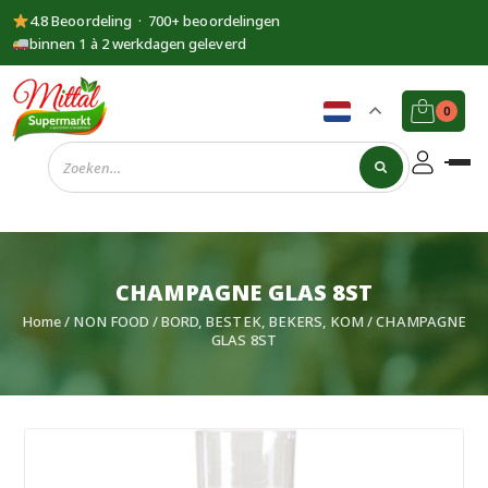
4.8 Beoordeling · 700+ beoordelingen
binnen 1 à 2 werkdagen geleverd
0
Supermarkt
Mittal
CHAMPAGNE GLAS 8ST
Home
/
NON FOOD
/
BORD, BESTEK, BEKERS, KOM
/ CHAMPAGNE
GLAS 8ST