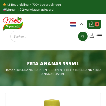
4.8 Beoordeling · 700+ beoordelingen
binnen 1 à 2 werkdagen geleverd
0
Supermarkt
Mittal
FRIA ANANAS 355ML
Home
/
FRISDRANK, SAPPEN, SIROPEN, THEE
/
FRISDRANK
/ FRIA
ANANAS 355ML