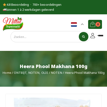
4.8 Beoordeling · 700+ beoordelingen
binnen 1 à 2 werkdagen geleverd
0
Supermarkt
Mittal
Heera Phool Makhana 100g
Home
/
ONTBIJT, NOTEN, OLIE
/
NOTEN
/ Heera Phool Makhana 100g