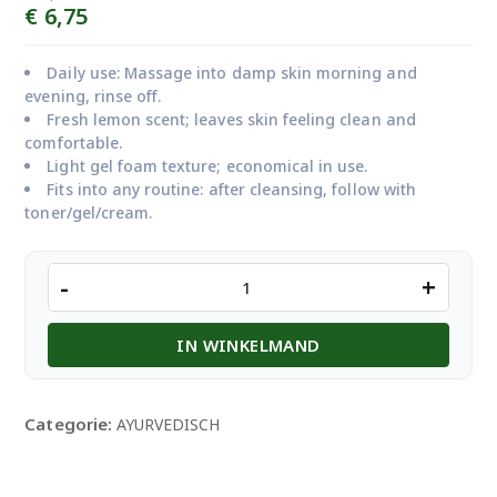
Oorspronkelijke
Huidige
€
6,75
prijs
prijs
was:
is:
Daily use: Massage into damp skin morning and
€ 8,75.
€ 6,75.
evening, rinse off.
Fresh lemon scent; leaves skin feeling clean and
comfortable.
Light gel foam texture; economical in use.
Fits into any routine: after cleansing, follow with
toner/gel/cream.
Himalaya
-
+
Lemon
Face
IN WINKELMAND
Wash
150ml
aantal
Categorie:
AYURVEDISCH