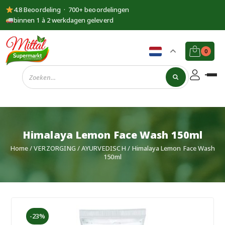
4.8 Beoordeling · 700+ beoordelingen
binnen 1 à 2 werkdagen geleverd
0
Supermarkt
Mittal
Himalaya Lemon Face Wash 150ml
Home
/
VERZORGING
/
AYURVEDISCH
/ Himalaya Lemon Face Wash
150ml
-23%