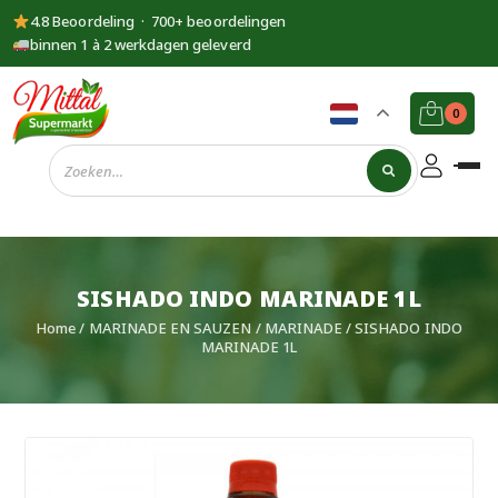
4.8 Beoordeling · 700+ beoordelingen
binnen 1 à 2 werkdagen geleverd
0
Supermarkt
Mittal
SISHADO INDO MARINADE 1L
Home
/
MARINADE EN SAUZEN
/
MARINADE
/ SISHADO INDO
MARINADE 1L