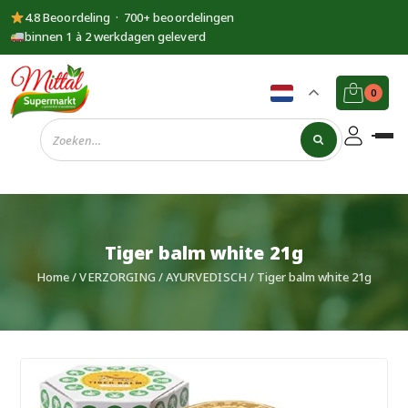
4.8 Beoordeling · 700+ beoordelingen
binnen 1 à 2 werkdagen geleverd
0
Supermarkt
Mittal
Tiger balm white 21g
Home
/
VERZORGING
/
AYURVEDISCH
/ Tiger balm white 21g