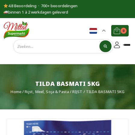
4.8 Beoordeling · 700+ beoordelingen
binnen 1 à 2 werkdagen geleverd
0
Supermarkt
Mittal
TILDA BASMATI 5KG
Home
/
Rijst, Meel, Soja & Pasta
/
RIJST
/ TILDA BASMATI 5KG