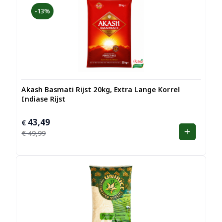
-13%
Akash Basmati Rijst 20kg, Extra Lange Korrel
Indiase Rijst
43,49
Oorspronkelijke
Huidige
€
prijs
prijs
€
49,99
was:
is:
€ 49,99.
€ 43,49.