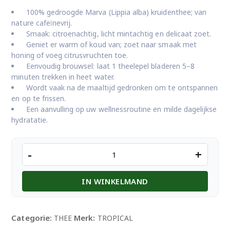
100% gedroogde Marva (Lippia alba) kruidenthee; van
nature cafeïnevrij.
Smaak: citroenachtig, licht mintachtig en delicaat zoet.
Geniet er warm of koud van; zoet naar smaak met
honing of voeg citrusvruchten toe.
Eenvoudig brouwsel: laat 1 theelepel bladeren 5–8
minuten trekken in heet water.
Wordt vaak na de maaltijd gedronken om te ontspannen
en op te frissen.
Een aanvulling op uw wellnessroutine en milde dagelijkse
hydratatie.
Tropical
-
+
Marva
Thee
IN WINKELMAND
aantal
Categorie:
Merk:
THEE
TROPICAL