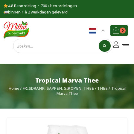
4.8 Beoordeling · 700+ beoordelingen
binnen 1 à 2 werkdagen geleverd
0
Supermarkt
Mittal
Tropical Marva Thee
Home
/
FRISDRANK, SAPPEN, SIROPEN, THEE
/
THEE
/ Tropical
Marva Thee