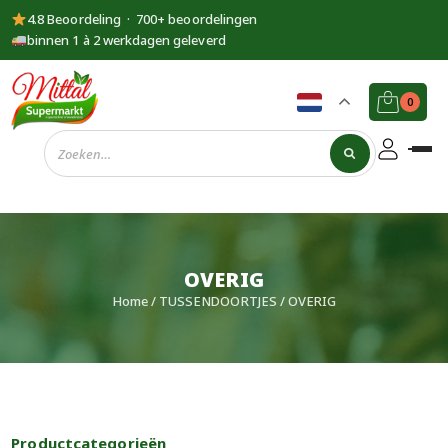
4.8 Beoordeling · 700+ beoordelingen
binnen 1 à 2 werkdagen geleverd
0
Supermarkt
Mittal
OVERIG
Home
/
TUSSENDOORTJES
/ OVERIG
Productcategorieën