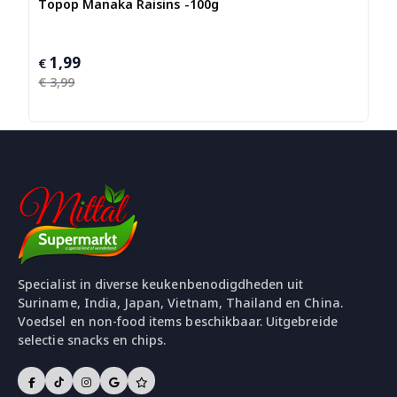
Topop Manaka Raisins -100g
1,99
Oorspronkelijke
Huidige
€
prijs
prijs
€
3,99
was:
is:
€ 3,99.
€ 1,99.
Specialist in diverse keukenbenodigdheden uit
Suriname, India, Japan, Vietnam, Thailand en China.
Voedsel en non-food items beschikbaar. Uitgebreide
selectie snacks en chips.