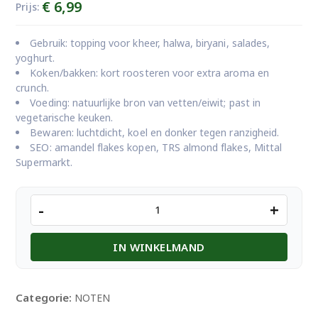
€
6,99
Prijs:
Gebruik: topping voor kheer, halwa, biryani, salades,
yoghurt.
Koken/bakken: kort roosteren voor extra aroma en
crunch.
Voeding: natuurlijke bron van vetten/eiwit; past in
vegetarische keuken.
Bewaren: luchtdicht, koel en donker tegen ranzigheid.
SEO: amandel flakes kopen, TRS almond flakes, Mittal
Supermarkt.
TRS
-
+
-
Almond
IN WINKELMAND
Flakes
300gm
aantal
Categorie:
NOTEN