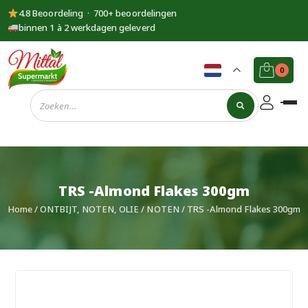
4.8 Beoordeling · 700+ beoordelingen
binnen 1 à 2 werkdagen geleverd
0
Supermarkt
Mittal
TRS -Almond Flakes 300gm
Home
/
ONTBIJT, NOTEN, OLIE
/
NOTEN
/ TRS -Almond Flakes 300gm