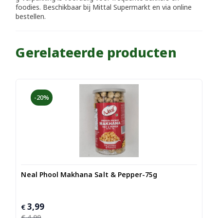
foodies. Beschikbaar bij Mittal Supermarkt en via online
bestellen.
Gerelateerde producten
-20%
Neal Phool Makhana Salt & Pepper-75g
3,99
Oorspronkelijke
Huidige
€
prijs
prijs
€
4,99