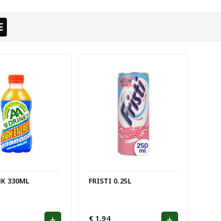
NK 330ML
FRISTI 0.25L
€
1,94