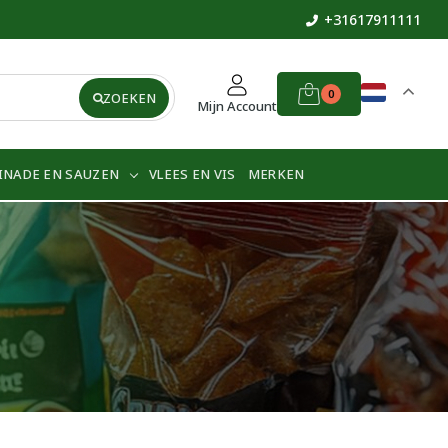
+31617911111
0
ZOEKEN
Mijn Account
INADE EN SAUZEN
VLEES EN VIS
MERKEN