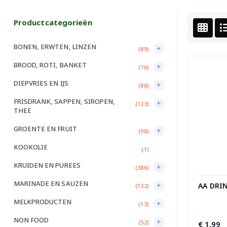
Productcategorieën
BONEN, ERWTEN, LINZEN
+
(89)
BROOD, ROTI, BANKET
+
(76)
DIEPVRIES EN IJS
+
(88)
FRISDRANK, SAPPEN, SIROPEN,
+
(123)
THEE
GROENTE EN FRUIT
+
(98)
KOOKOLIE
(1)
KRUIDEN EN PUREES
+
(386)
MARINADE EN SAUZEN
+
AA DRI
(132)
MELKPRODUCTEN
+
(13)
NON FOOD
+
(52)
€
1,99