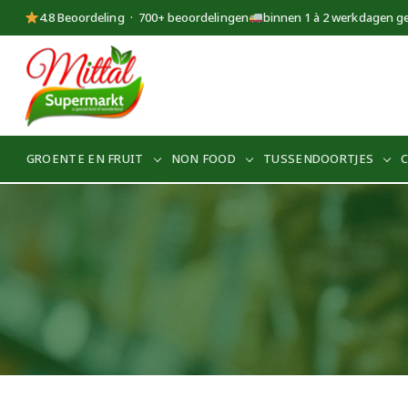
4.8 Beoordeling · 700+ beoordelingen
binnen 1 à 2 werkdagen g
Supermarkt
Mittal
GROENTE EN FRUIT
NON FOOD
TUSSENDOORTJES