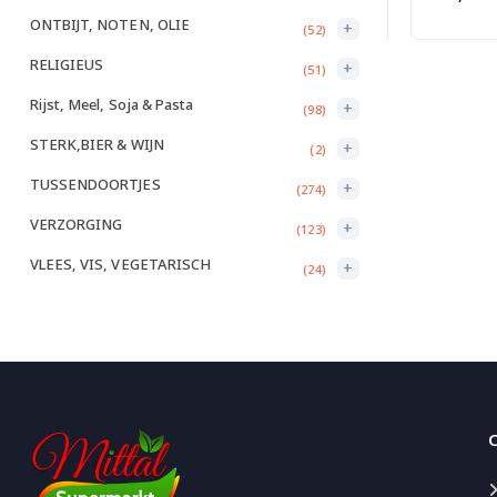
ONTBIJT, NOTEN, OLIE
+
(52)
RELIGIEUS
+
(51)
Rijst, Meel, Soja & Pasta
+
(98)
STERK,BIER & WIJN
+
(2)
TUSSENDOORTJES
+
(274)
VERZORGING
+
(123)
VLEES, VIS, VEGETARISCH
+
(24)