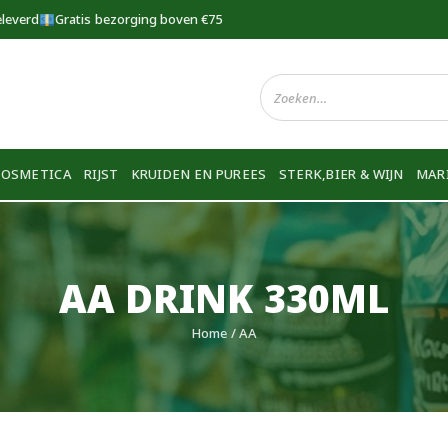
eleverd
Gratis bezorging boven €75
COSMETICA
RIJST
KRUIDEN EN PUREES
STERK,BIER & WIJN
MAR
AA DRINK 330ML
Home
/ AA