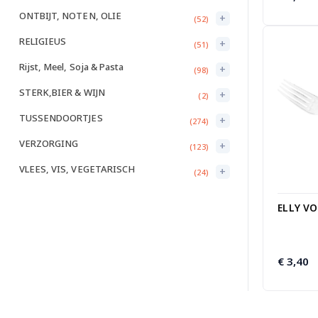
ONTBIJT, NOTEN, OLIE
+
(52)
RELIGIEUS
+
(51)
Rijst, Meel, Soja & Pasta
+
(98)
STERK,BIER & WIJN
+
(2)
TUSSENDOORTJES
+
(274)
VERZORGING
+
(123)
VLEES, VIS, VEGETARISCH
+
(24)
ELLY V
€
3,40