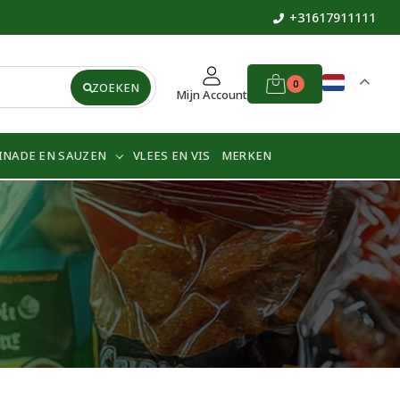
+31617911111
0
ZOEKEN
Mijn Account
INADE EN SAUZEN
VLEES EN VIS
MERKEN