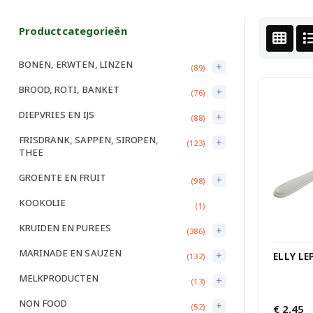
Productcategorieën
BONEN, ERWTEN, LINZEN
+
(89)
BROOD, ROTI, BANKET
+
(76)
DIEPVRIES EN IJS
+
(88)
FRISDRANK, SAPPEN, SIROPEN,
+
(123)
THEE
GROENTE EN FRUIT
+
(98)
KOOKOLIE
(1)
KRUIDEN EN PUREES
+
(386)
MARINADE EN SAUZEN
+
ELLY LE
(132)
MELKPRODUCTEN
+
(13)
NON FOOD
+
(52)
€
2,45