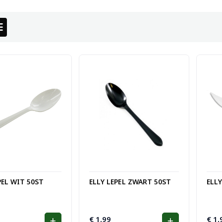
PEL WIT 50ST
ELLY LEPEL ZWART 50ST
ELL
€
1,99
€
1,