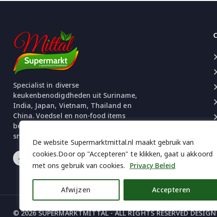
Specialist in diverse
keukenbenodigdheden uit Suriname,
India, Japan, Vietnam, Thailand en
China. Voedsel en non-food items
beschikbaar. Uitgebreide selectie
snacks en chips.
De website Supermarktmittal.nl maakt gebruik van
cookies.Door op "Accepteren" te klikken, gaat u akkoord
met ons gebruik van cookies.
Privacy Beleid
Afwijzen
Accepteren
© 2026 SUPERMARKTMITTAL - ALL RIGHTS RESERVED
DESIGN