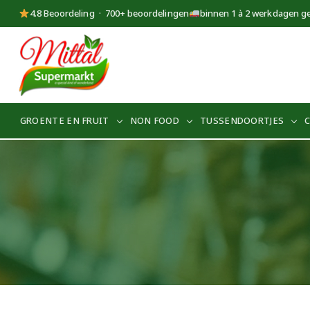
4.8 Beoordeling · 700+ beoordelingen
binnen 1 à 2 werkdagen g
Supermarkt
Mittal
GROENTE EN FRUIT
NON FOOD
TUSSENDOORTJES