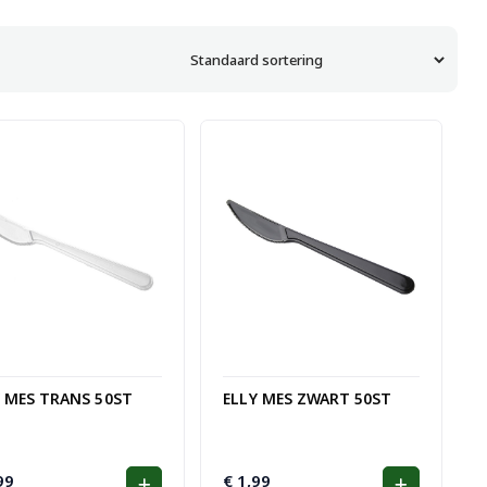
Y MES TRANS 50ST
ELLY MES ZWART 50ST
99
€
1,99