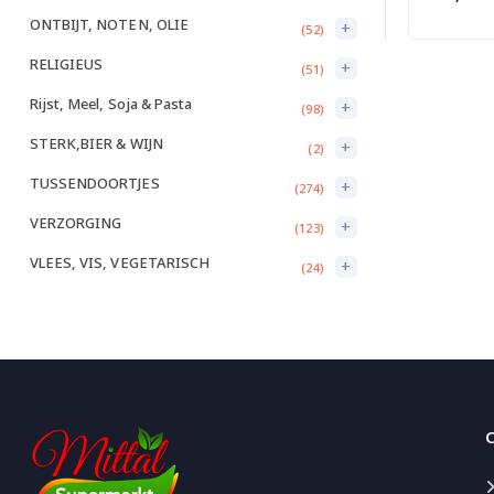
ONTBIJT, NOTEN, OLIE
+
(52)
RELIGIEUS
+
(51)
Rijst, Meel, Soja & Pasta
+
(98)
STERK,BIER & WIJN
+
(2)
TUSSENDOORTJES
+
(274)
VERZORGING
+
(123)
VLEES, VIS, VEGETARISCH
+
(24)