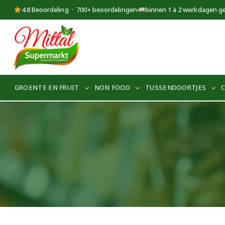
4.8 Beoordeling · 700+ beoordelingen
binnen 1 à 2 werkdagen g
Supermarkt
Mittal
GROENTE EN FRUIT
NON FOOD
TUSSENDOORTJES