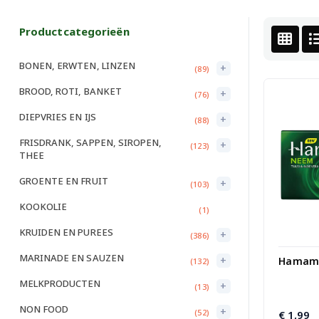
Productcategorieën
BONEN, ERWTEN, LINZEN
+
(89)
BROOD, ROTI, BANKET
+
(76)
DIEPVRIES EN IJS
+
(88)
FRISDRANK, SAPPEN, SIROPEN,
+
(123)
THEE
GROENTE EN FRUIT
+
(103)
KOOKOLIE
(1)
KRUIDEN EN PUREES
+
(386)
MARINADE EN SAUZEN
+
Hamam
(132)
MELKPRODUCTEN
+
(13)
NON FOOD
+
(52)
€
1,99