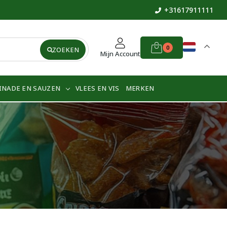
+31617911111
0
ZOEKEN
Mijn Account
INADE EN SAUZEN
VLEES EN VIS
MERKEN