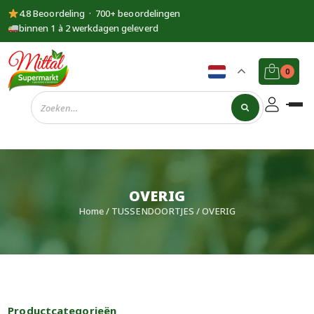
4.8 Beoordeling · 700+ beoordelingen
binnen 1 à 2 werkdagen geleverd
0
Supermarkt
Mittal
OVERIG
Home
/
TUSSENDOORTJES
/ OVERIG
Productcategorieën